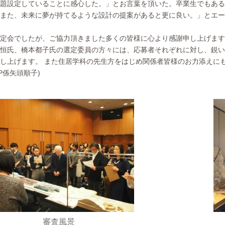
題設定していることに感心した。」とお言葉を頂いた。卒業生でもある
また、未来に夢が持てるような設計の提案があると更に良い。」とエー
定会でしたが、ご協力頂きました多くの皆様に心より感謝申し上げます
恒氏、橋本都子氏の選定委員の方々には、応募者それぞれに対し、鋭い
し上げます。 また住居学科の先生方をはじめ関係者皆様のお力添えに
P係矢頭順子)
審査風景