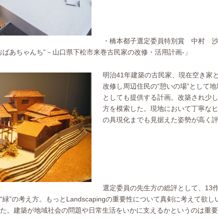
・橋本都子選定委員特別賞 中村 
おばあちゃんち”－山口県下松市来巻古民家の改修・活用計画‐」
明治41年建築の古民家、現在空き家
改修し周辺住民の“憩いの場”として
としても提供する計画。改築され少し
方を模索した。現地において丁寧な
の具現化までも見据えた姿勢が高く
選定委員の先生方の総評として、13
“緑”の考え方。もっとLandscapingの重要性について真剣に考えて
た。建築が地域社会の問題や日常生活をいかに支えるかというのは重要