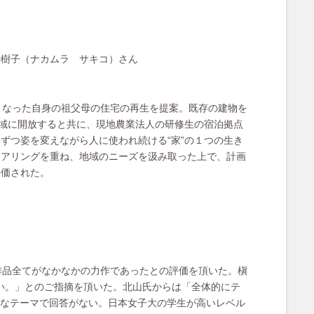
沙樹子（ナカムラ サキコ）さん
となった自身の祖父母の住宅の再生を提案。既存の建物を
地域に開放すると共に、現地農業法人の研修生の宿泊拠点
ずつ姿を変えながら人に使われ続ける“家”の１つの生き
ヒアリングを重ね、地域のニーズを汲み取った上で、計画
評価された。
作品全てがなかなかの力作であったとの評価を頂いた。槇
欲しい。」とのご指摘を頂いた。北山氏からは「全体的にテ
なテーマで回答がない。日本女子大の学生が高いレベル