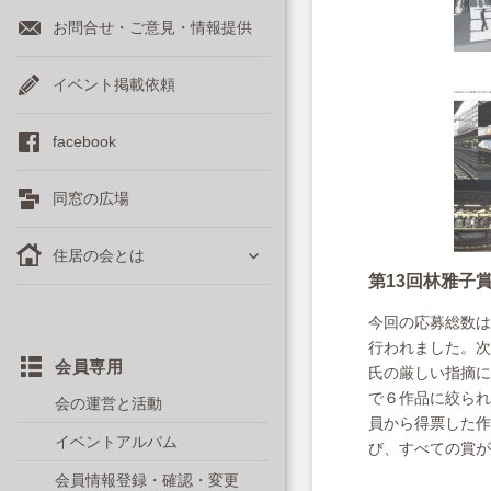
お問合せ・ご意見・情報提供
イベント掲載依頼
facebook
同窓の広場
サ
住居の会とは
ブ
第13回林雅子
メ
ニ
今回の応募総数は
ュ
行われました。次
ー
会員専用
氏の厳しい指摘に
を
で６作品に絞られ
会の運営と活動
展
員から得票した作
開
イベントアルバム
び、すべての賞が
会員情報登録・確認・変更