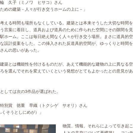
輪 久子（ミノワ ヒサコ）さん
ための建築－人々が行き交うホームの上に－」
考える時間も場所もなくしている。建築とは本来そうした大切な時間を
う言葉に着目し、道具および道具のために作られた空間にその隙間を見
駅ホーム。ここは毎日絶え間なく人々が行き交う場所。まさに道具的空
な設計提案をした。この挿入された反道具的空間が、ゆっくりと時間を
さんの思いがあった。
建築とは機能性を付けるものだが、あえて機能的な建物の上に異なる空
ろを選んでそれを変えていくという発想がとてもよかったとの意見があ
としては次の3作品が選ばれた。
特別賞 徳重 早織（トクシゲ サオリ）さん
ふくそうとしにめが）」
物質、情報、それらによって引き起
人との共存について再構築し、コン