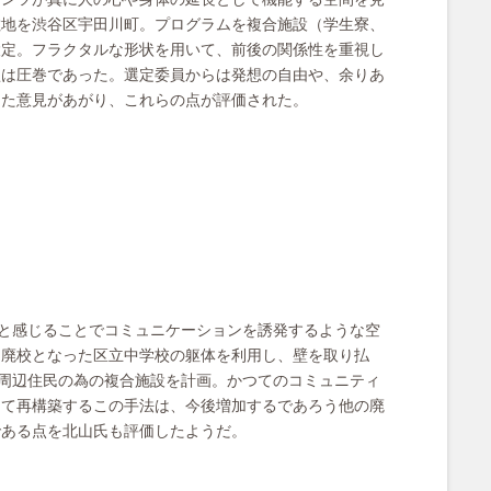
敷地を渋谷区宇田川町。プログラムを複合施設（学生寮、
設定。フラクタルな形状を用いて、前後の関係性を重視し
型は圧巻であった。選定委員からは発想の自由や、余りあ
った意見があがり、これらの点が評価された。
いと感じることでコミュニケーションを誘発するような空
。廃校となった区立中学校の躯体を利用し、壁を取り払
で周辺住民の為の複合施設を計画。かつてのコミュニティ
して再構築するこの手法は、今後増加するであろう他の廃
である点を北山氏も評価したようだ。