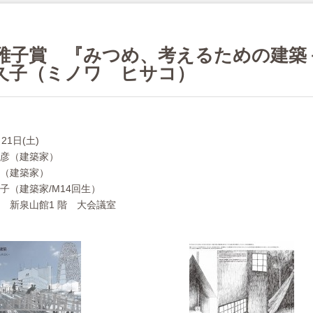
林雅子賞 『みつめ、考えるための建
久子（ミノワ ヒサコ）
21日(土)
彦（建築家）
（建築家）
子（建築家/M14回生）
 新泉山館1 階 大会議室