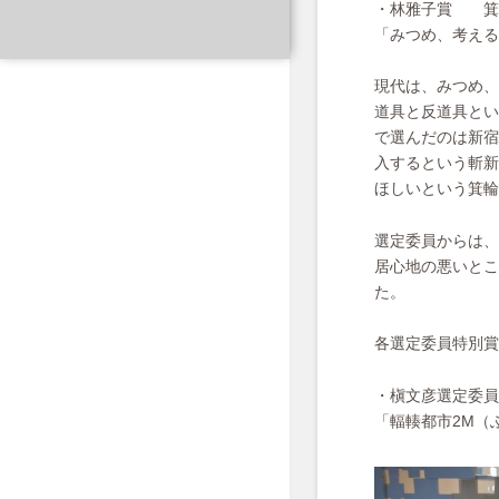
・林雅子賞 箕
「みつめ、考える
現代は、みつめ、
道具と反道具とい
で選んだのは新宿
入するという斬新
ほしいという箕輪
選定委員からは、
居心地の悪いとこ
た。
各選定委員特別賞
・槇文彦選定委員
「輻輳都市2M（