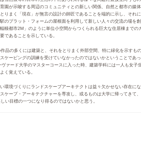
育園が示唆する周辺のコミュニティとの新しい関係、自然と都市の媒体
とりまく「現在」が無言の設計の師匠であることを端的に示し、それに
駅のプラット・フォームの屋根面を利用して新しい人々の交流の場を創
輻輳都市2M」のように単位小空間からつくられる巨大な住居棟までの
要であることを示している。
の作品の多くには建築と、それをとりまく外部空間、特に緑化を示すも
スケーピングの訓練を受けていなかったのではないかということであっ
ハーヴァード大学のマスターコースに入った時、建築学科には一人も女子
よく覚えている。
い環境づくりにランドスケープアーキテクトは益々欠かせない存在にな
スケープ・アーキテクチャーを専攻し、或るものは大学に帰ってきて、
楽しい目標の一つになり得るのではないかと思う。