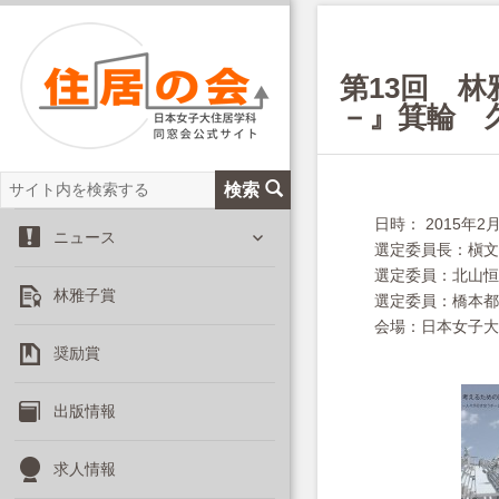
第13回 
－』箕輪 
サ
検索
イ
日時： 2015年2月
サ
ト
ニュース
選定委員長：槇文
ブ
内
選定委員：北山恒
メ
を
林雅子賞
ニ
選定委員：橋本都
検
ュ
会場：日本女子大
索
ー
奨励賞
を
展
出版情報
開
求人情報