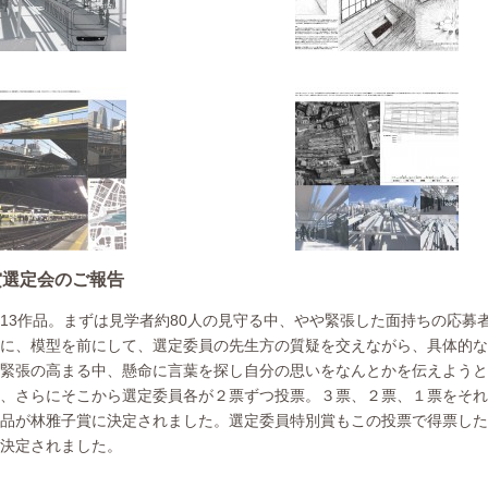
賞選定会のご報告
13作品。まずは見学者約80人の見守る中、やや緊張した面持ちの応募
に、模型を前にして、選定委員の先生方の質疑を交えながら、具体的な
緊張の高まる中、懸命に言葉を探し自分の思いをなんとかを伝えようと
、さらにそこから選定委員各が２票ずつ投票。３票、２票、１票をそれ
品が林雅子賞に決定されました。選定委員特別賞もこの投票で得票した
決定されました。