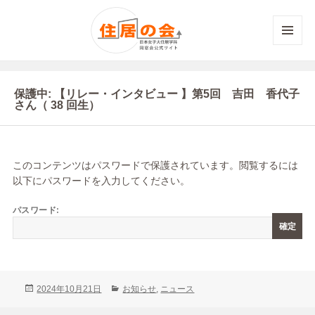
メニュ
ーとウ
ィジェ
ット
保護中: 【リレー・インタビュー 】第5回 吉田 香代子
さん（ 38 回生）
このコンテンツはパスワードで保護されています。閲覧するには
以下にパスワードを入力してください。
パスワード:
投
カ
2024年10月21日
お知らせ
,
ニュース
稿
テ
日:
ゴ