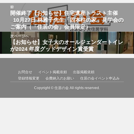
投
リ
前
稿
ー
開催終了【お知らせ】住宅遺産トラスト主催
前
ナ
ビ
の
_10月27日 林雅子先生「四本柱の家」見学会の
ゲ
投
ご案内（「住居の会」会員限定）
ー
シ
稿:
次ページへ
ョ
ン
【お知らせ】女子大のオールジェンダートイレ
次
の
が2024 年度グッドデザイン賞受賞
投
稿:
お問合せ
イベント掲載依頼
出版掲載依頼
登録情報変更
会費納入のお願い
住居の会イベント申込み
Copyright © 住居の会 All rights reserved.