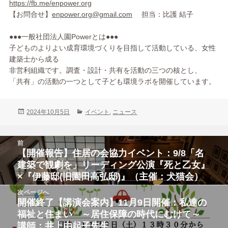
https://fb.me/enpower.org
【お問合せ】
enpower.org@gmail.com
担当：比護 結子
●●●一般社団法人園Powerとは●●●
子どものよりよい成育環境づくりを目指して活動している、女性
建
築士から成る
非営利組織です。調査・設計・共有を活動の三つの核とし、
「共有」の活動の一つとして子ども環境ラボを開催しています。
投
カ
2024年10月5日
イベント
,
ニュース
稿
テ
日:
ゴ
投
リ
前
稿
ー
【開催報告】住居の会協力イベント：9/8「名
前
ナ
ビ
の
建築で観劇を」リーディング公演『死と乙女』
ゲ
投
×『伊藤邸(旧園田高弘邸)』（主催：犬猫会）
ー
シ
稿:
次ページへ
ョ
ン
開催終了【講演会案内】11月9日開催：私達の
次
の
福祉と住まい ～居住保障の時代にむけて～
投
講師：井上由起子先生