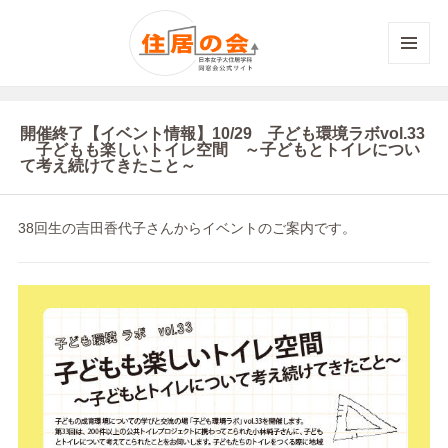
メニュ
ーとウ
ィジェ
ット
開催終了【イベント情報】10/29 子ども環境ラボvol.33
子どもも楽しいトイレ空間 ～子どもとトイレについ
て考え続けてきたこと～
38回生の吉田香代子さんからイベントのご案内です。