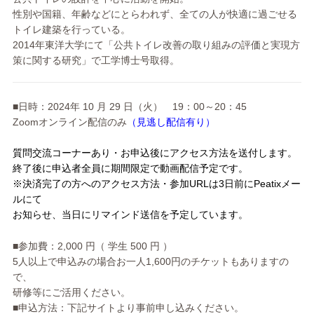
性別や国籍、年齢などにとらわれず、全ての人が快適に過ごせる
ト
イレ建築を行っている。
2014年東洋大学にて「公共トイレ改善の取り組みの評価と実現
方
策に関する研究」で工学博士号取得。
■日時：2024年 10 月 29 日（火） 19：00～20：45
Zoomオンライン配信のみ
（見逃し配信有り）
質問交流コーナーあり・お申込後にアクセス方法を送付します。
終了後に申込者全員に期間限定で動画配信予定です。
※決済完了の方へのアクセス方法・参加URLは3日前にPeat
ixメー
ルにて
お知らせ、当日にリマインド送信を予定しています。
■参加費：2,000 円（ 学生 500 円 ）
5人以上で申込みの場合お一人1,600円のチケットもあります
の
で、
研修等にご活用ください。
■申込方法：下記サイトより事前申し込みください。