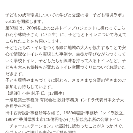
子どもの成育環境についての学びと交流の場「子ども環境ラボ」
v
ol.33を開催します。
第33回は、200件以上の公共トイレプロジェクトに携わってこ
ら
れた小林純子さん（17回生）に、子どもとトイレについて考えて
こられたこ
とをお伺いします。
子どもたちのトイレをつくる際に地域の大人が協力することで安
心
で清潔なトイレを実現した事例や、生徒が学びながらつくって
いく
学校トイレ、子どもたちが興味を持って入るトイレなど、子
どもも
大人も気持ちが変わるトイレ空間づくりについてお話いた
だきます
。
子ども環境やまちづくりに関わる、さまざまな分野の皆さまのご
参
加をお待ちしています。
【講師】小林 純子 氏（17回生）
一級建築士事務所 有限会社 設計事務所ゴンドラ代表日本女子大
住居学科卒業。
田中西野設計事務所等を経て、1989年設計事務所ゴンドラ設立
。
1989年香川県坂出市に5億円をかけた新観光名所の公衆トイレ
「チャームステーション」の設計に携わったことがきっかけで、
公
共トイレの設計を中心に活動を開始。