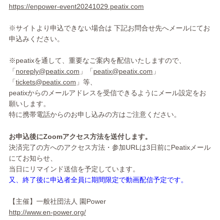
https://enpower-event20241029.peatix.com
※サイトより申込できない場合は 下記お問合せ先へメールにてお
申込みください。
※peatixを通して、重要なご案内を配信いたしますので、
「
noreply@peatix.com
」「
peatix@pe
atix.com
」
「
tickets@peatix.com
」
等、
peatixからのメールアドレスを受信できるようにメール設定
をお
願いします。
特に携帯電話からのお申し込みの方はご注意ください。
お申込後にZoomアクセス方法を送付します。
決済完了の方へのアクセス方法・
参加URLは3日前にPeatixメール
にてお知らせ、
当日にリマインド送信を予定しています。
又、終了後に申込者全員に期間限定で動画配信予定です。
【主催】一般社団法人 園Power
http://www.en-power.org/