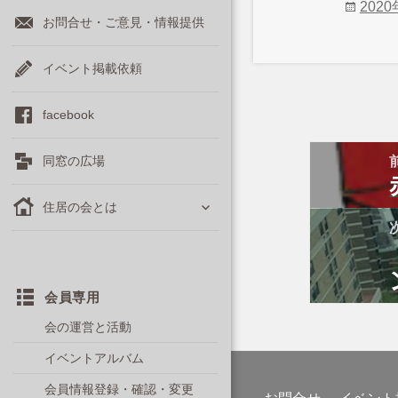
投
202
お問合せ・ご意見・情報提供
稿
日:
イベント掲載依頼
facebook
投
同窓の広場
稿
ナ
ビ
サ
ゲ
住居の会とは
ー
ブ
シ
メ
ョ
稿
ン
ニ
ュ
ー
会員専用
稿
を
会の運営と活動
展
開
イベントアルバム
会員情報登録・確認・変更