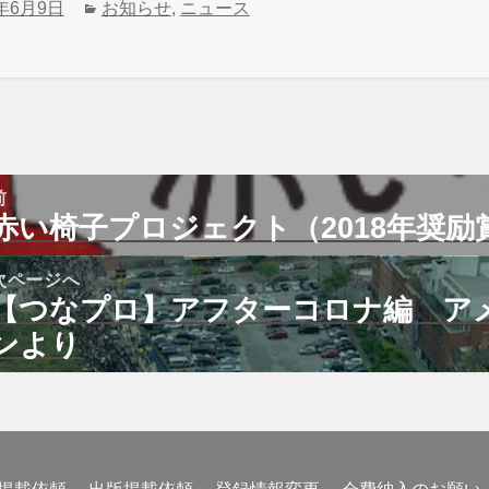
カ
0年6月9日
お知らせ
,
ニュース
テ
ゴ
リ
ー
前
赤い椅子プロジェクト（2018年奨励
前
の
投
次ページへ
:
【つなプロ】アフターコロナ編 ア
次
の
ンより
投
: