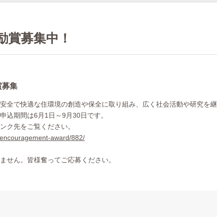
奨励賞募集中！
賞募集
安全で快適な住環境の創造や保全に取り組み、広く社会活動や研究を継
申込期間は6月1日～9月30日です。
ンク先をご覧ください。
et/encouragement-award/882/
ません。皆様奮ってご応募ください。