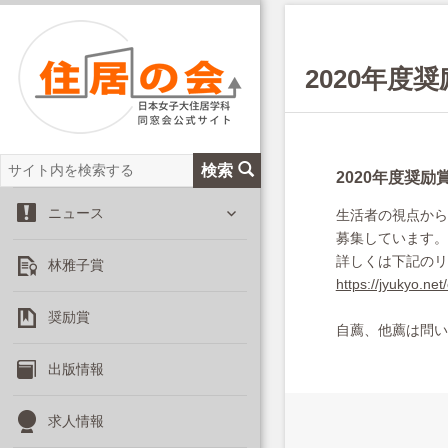
2020年度
サ
検索
2020年度奨励
イ
サ
ト
ニュース
生活者の視点から
ブ
内
募集しています。
メ
を
詳しくは下記のリ
林雅子賞
ニ
検
https://jyukyo.n
ュ
索
ー
奨励賞
自薦、他薦は問い
を
展
出版情報
開
求人情報