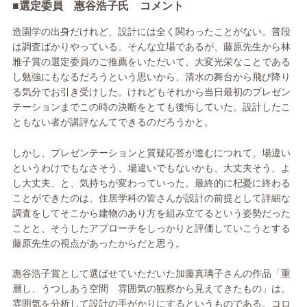
■選定委員 惠谷浩子氏 コメント
造園学の出身だけれど、設計には全く関わったことがない。普段
は調査ばかりやっている。そんな立場であるが、藤原先生から林
雅子賞の選定委員のご推薦をいただいて、大変光栄なことである
し勉強にもなるだろうという思いから、清水の舞台から飛び降り
る気分でお引き受けした。けれどもそれから当日最初のプレゼン
テーションまでこの時の決断をとても後悔していた。設計したこ
ともない者が講評なんてできるのだろうかと。
しかし、プレゼンテーションと質疑応答が進むにつれて、場違い
というわけでもなさそう、場違いでもないかも、大丈夫そう、よ
し大丈夫、と、気持ちが変わっていった。最終的に杞憂に終わる
ことができたのは、住居学科の皆さんが設計の前提として詳細な
調査をしてそこから建物のあり方を組み立てるという姿勢だった
ことと、そうしたアプローチをしっかりと評価していこうとする
藤原先生の視点があったからだと思う。
惠谷浩子賞として選ばせていただいた加藤真璃子さんの作品「重
層し、うつしあう空間 雰囲気の観察から見えてきたもの」は、
雰囲気を分析して設計の手がかりにするというものである。コロ