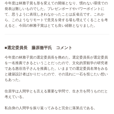
今年度は林雅子賞も形を変えての開催となり、慣れない環境での
発表は難しいものでした。プレゼンボードやパワーポイントに
て、思うように表現しきれなかったことは反省点です。これか
ら、このようなリモートで意見を発する場も増えてくることを考
えると、今回の林雅子賞はとても良い経験となりました。
■選定委員長 藤原徹平氏 コメント
今年度の林雅子賞の選定委員長を務めた。選定委員長が選定委員
を一名推薦できるということだったので、文化的景観学の研究者
である惠谷浩子さんを推薦した。いままでの選定委員名簿をみる
と建築設計者ばかりだったので、その流れに一石を投じたい想い
もあった。
住居学は人間学とも言える重要な学問で、生き方を問うものだと
考えている。
私自身の人間学を振り返ってみると完全に落第点である。