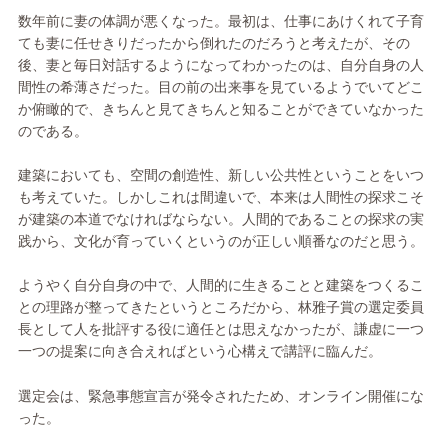
数年前に妻の体調が悪くなった。最初は、仕事にあけくれて子育
ても妻に任せきりだったから倒れたのだろうと考えたが、その
後、妻と毎日対話するようになってわかったのは、自分自身の人
間性の希薄さだった。目の前の出来事を見ているようでいてどこ
か俯瞰的で、きちんと見てきちんと知ることができていなかった
のである。
建築においても、空間の創造性、新しい公共性ということをいつ
も考えていた。しかしこれは間違いで、本来は人間性の探求こそ
が建築の本道でなければならない。人間的であることの探求の実
践から、文化が育っていくというのが正しい順番なのだと思う。
ようやく自分自身の中で、人間的に生きることと建築をつくるこ
との理路が整ってきたというところだから、林雅子賞の選定委員
長として人を批評する役に適任とは思えなかったが、謙虚に一つ
一つの提案に向き合えればという心構えで講評に臨んだ。
選定会は、緊急事態宣言が発令されたため、オンライン開催にな
った。