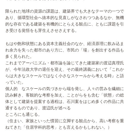
限られた地球の資源の課題は、建築界でも大きなテーマの一つで
あり、循環型社会へ抜本的な見直しがなされつつあるなか、無機
的な存在である建築を有機的にとらえる観点に、ともに課題を引
き受ける覚悟をも芽生えさせさえする。
もはや飽和状態にある資本主義社会のなか、経済原理に飲み込ま
れ余力を失った都市のあり方に、市民の「場」を創出する作品も
多く見られた。
これまでアーバニズム・都市論を論じてきた建築家の渡辺真理氏
が、今年法政大学の退任を迎え、その最終講義において『これか
らは大きなスケールではなく小さなスケールから考える時』と語
っていた。
個人的 なスケールの気づきから端を発し、人々の営みを繊細に
読み解き、客観的な考察を加え、ことがらをも含む「状態」の総
体として建築を提案する過程は、石川案をはじめ多くの作品に共
通するものであり、渡辺氏が述べる
ところにも通じる。
（住まい、家族といった慣習に立脚する観点から、高い考察を重
ねてきた「住居学科的思考」とも言えるかもしれない。）