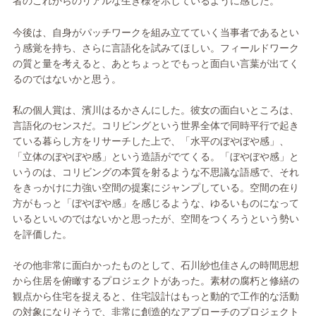
者のこれからのリアルな生き様を示しているように感じた。
今後は、自身がパッチワークを組み立てていく当事者であるとい
う感覚を持ち、さらに言語化を試みてほしい。フィールドワーク
の質と量を考えると、あとちょっとでもっと面白い言葉が出てく
るのではないかと思う。
私の個人賞は、濱川はるかさんにした。彼女の面白いところは、
言語化のセンスだ。コリビングという世界全体で同時平行で起き
ている暮らし方をリサーチした上で、「水平のぼやぼや感」、
「立体のぼやぼや感」という造語がでてくる。「ぼやぼや感」と
いうのは、コリビングの本質を射るような不思議な語感で、それ
をきっかけに力強い空間の提案にジャンプしている。空間の在り
方がもっと「ぼやぼや感」を感じるような、ゆるいものになって
いるといいのではないかと思ったが、空間をつくろうという勢い
を評価した。
その他非常に面白かったものとして、石川紗也佳さんの時間思想
から住居を俯瞰するプロジェクトがあった。素材の腐朽と修繕の
観点から住宅を捉えると、住宅設計はもっと動的で工作的な活動
の対象になりそうで、非常に創造的なアプローチのプロジェクト