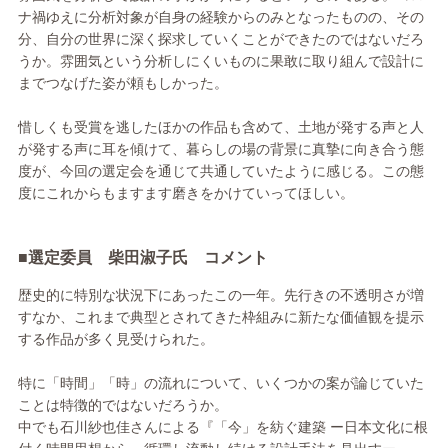
ナ禍ゆえに分析対象が自身の経験からのみとなったものの、その
分、自分の世界に深く探求していくことができたのではないだろ
うか。雰囲気という分析しにくいものに果敢に取り組んで設計に
までつなげた姿が頼もしかった。
惜しくも受賞を逃したほかの作品も含めて、土地が発する声と人
が発する声に耳を傾けて、暮らしの場の背景に真摯に向き合う態
度が、今回の選定会を通じて共通していたように感じる。この態
度にこれからもますます磨きをかけていってほしい。
■選定委員
柴田淑子氏 コメント
歴史的に特別な状況下にあったこの一年。先行きの不透明さが増
すなか、これまで典型とされてきた枠組みに新たな価値観を提示
する作品が多く見受けられた。
特に「時間」「時」の流れについて、いくつかの案が論じていた
ことは特徴的ではないだろうか。
中でも石川紗也佳さんによる『「今」を紡ぐ建築 ー日本文化に根