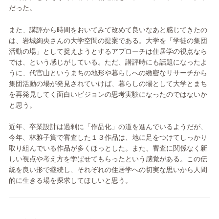
だった。
また、講評から時間をおいてみて改めて良いなあと感じてきたの
は、岩城絢央さんの大学空間の提案である。大学を「学徒の集団
活動の場」として捉えようとするアプローチは住居学の視点なら
では、という感じがしている。ただ、講評時にも話題になったよ
うに、代官山というまちの地形や暮らしへの緻密なリサーチから
集団活動の場が発見されていけば、暮らしの場として大学とまち
を再発見してく面白いビジョンの思考実験になったのではないか
と思う。
近年、卒業設計は過剰に「作品化」の道を進んでいるようだが、
今年、林雅子賞で審査した１３作品は、地に足をつけてしっかり
取り組んでいる作品が多くほっとした。また、審査に関係なく新
しい視点や考え方を学ばせてもらったという感覚がある。この伝
統を良い形で継続し、それぞれの住居学への切実な思いから人間
的に生きる場を探求してほしいと思う。