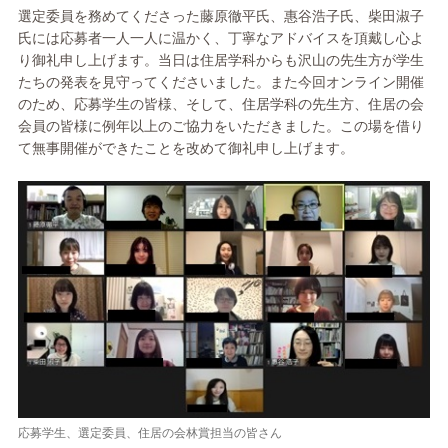
選定委員を務めてくださった藤原徹平氏、惠谷浩子氏、柴田淑子
氏には応募者一人一人に温かく、丁寧なアドバイスを頂戴し心よ
り御礼申し上げます。当日は住居学科からも沢山の先生方が学生
たちの発表を見守ってくださいました。また今回オンライン開催
のため、応募学生の皆様、そして、住居学科の先生方、住居の会
会員の皆様に例年以上のご協力をいただきました。この場を借り
て無事開催ができたことを改めて御礼申し上げます。
応募学生、選定委員、住居の会林賞担当の皆さん