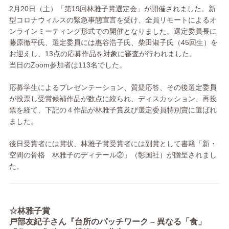
2月20日（土）「第19回林雅子賞選定会」が開催されました。新
型コロナウィルスの緊急事態宣言を受け、全員リモートによるオ
ンラインミーティング形式での開催となりました。選定委員長に
藤原徹平氏、選定委員には惠谷浩子氏、柴田淑子氏（45回生）を
お迎えし、13点の応募作品を対象に審査が行われました。
当日のZoom参加者は113名でした。
応募学生によるプレゼンテーション、質疑応答、その後選定委員
が投票し受賞候補作品が数点に絞られ、ディスカッション、再投
票を経て、下記の４作品が林雅子賞及び選定委員特別賞に選ばれ
ました。
後日受賞者には賞状、林雅子賞受賞者には副賞として書籍「新・
空間の骨格 林雅子のディテール②」（彰国社）が贈呈されまし
た。
☆林雅子賞
戸部友紀子さん『台所のパッチワーク – 異なる「食」