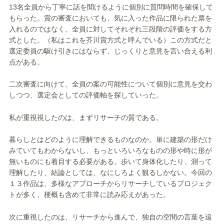
13名全員から丁寧に話を聞けるように個別に質問時間を確保して
もらった。賞の審査においても、気に入った作品に限られた票を
入れるのではなく、全員に対してそれぞれ三段階の評価をする方
式とした。（私はこれを芥川賞方式と呼んでいる）この方式だと
選定委員の駆け引きにはならず、じっくりと意見を言い合える利
点がある。
二次審査に向けて、全員の案の可能性について個別に意見を交わ
しつつ、選定会としての評価軸を探していった。
私が重視視したのは、まずリサーチの質である。
暮らしとはどのように理解できるものなのか。単に建築の形だけ
みていてもわからないし、もっといろいろなものの形や時に形が
無いものにも着目する必要がある。歩いて身体化したり、測って
理解したり、結論としては、なにしろよく観るしかない。今回の
１３作品は、多様なアプローチからリサーチしているプロジェク
トが多く、梗概も含めて非常に読み応えがあった。
次に重視したのは、リサーチから進んで、独自の空間の言葉を追