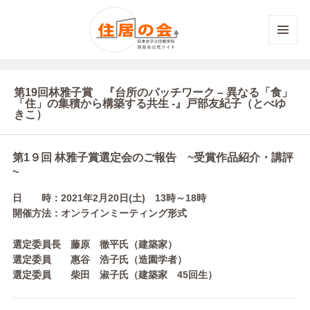
メニュ
ーとウ
ィジェ
ット
第19回林雅子賞 『台所のパッチワーク – 異なる「食」
「住」の集積から構築する共生 -』戸部友紀子（とべゆ
きこ）
第1９回 林雅子賞選定会のご報告
~受賞作品紹介・講評
~
日 時：2021年2月20日(土) 13時～18時
開催方法：オンラインミーティング形式
選定委員長 藤原 徹平氏（建築家）
選定委員 惠谷 浩子氏（造園学者）
選定委員 柴田 淑子氏（建築家 45回生）