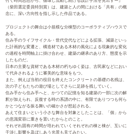
付く時間思想から、循環し流動し続ける設計手法を見出すー』
（柴田選定委員特別賞）は、建築と人の間における「共有」の概
念に、深い方向性を指し示した作品である。
プロジェクトの舞台は小規模な分棟型のコーポラティブハウスで
ある。
住み手のライフサイクル・世代交代などによる拡張、減築といっ
た計画的な変遷と、構造材である木材の風化による現象的な変化
の過程を時間軸上に掛け合わせ、建築の継承のあり方、態度を示
したものだ。
日本の主要な資材である木材の朽ちゆく姿は、古民家などにおい
て代弁されるように審美的な意味をもつ。
また、例えば当初の役目を終えたコンクリートの基礎の名残は、
次の子どもたちの遊び場としてさらに足跡を残していく。
住み手から住み手へと、かつての記憶を知る建築の一部に次の解
釈が加えられ、反復する時の系譜の中に、有限でありつつも何ら
かとつながる振る舞いの確かさが想起される。
あえて住まいという小さな舞台を対象としたことは、「個」から
の意識変容に重きを置いたからとのこと。
それぞれ固有の時間が培われていくそれぞれの棟と棟が、互いに
干渉し影響を及ぼしあう光景も見てみたい。