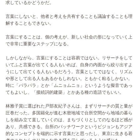
求しているかどうかだ。
言葉にしないと、他者と考えを共有することも議論することも理
解することもできない。
言葉にすることは、個の考えが、新しい社会の形になっていく上
で非常に重要なステップになる。
しかしながら、言葉にすることは容易ではない。リサーチをして
いてふと言葉が出てくる人もいれば、自身の内面から絞り出すよ
うにして出てくる人もいるだろう。言葉としてではなく、リズム
や形として出る人もあるかもしれない。ともかく粘るしかない。
時に「パラパラ」とか「ムニョムニョ」というような擬音であっ
てもよいし、「接続詞的建築」とかある種の造語でもいい。
林雅子賞に選ばれた戸部友紀子さんは、まずリサーチの質と量が
圧巻だった。多国籍化が進む木密地域で台所空間から地域の暮ら
しを組み立て直していくのは、まちづくりとしてのなるほど感が
あり、共感できる。台所のパッチワークというビジョンもアジア
的なコンセプトを端的に示す言葉だと思ったし、東京に生きる若