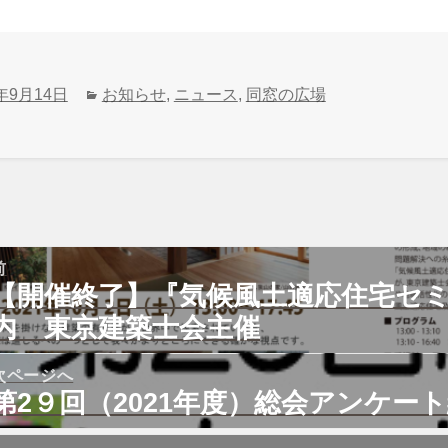
カ
1年9月14日
お知らせ
,
ニュース
,
同窓の広場
テ
ゴ
リ
ー
前
【開催終了】『気候風土適応住宅セ
前
の
内 東京建築士会主催
投
:
次ページへ
第2９回（2021年度）総会アンケー
次
の
投