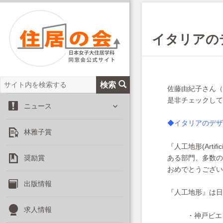
イタリアの
サ
検索
佐藤由紀子さん（39
イ
是非チェックして
サ
ト
ニュース
ブ
内
メ
◆イタリアのデザイ
を
林雅子賞
ニ
検
ュ
『人工地形(Arti
索
ー
奨励賞
ある部門、多数の
を
おめでとうござい
展
出版情報
開
『人工地形』は日
求人情報
・神戸ビエ