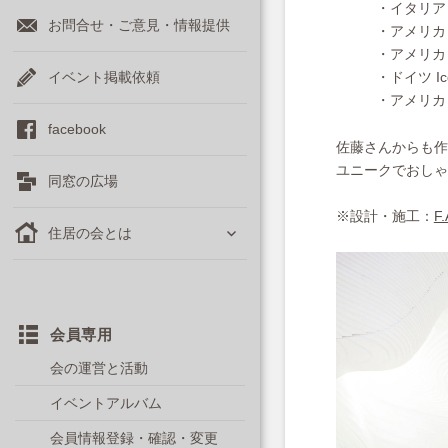
・イタリア A
お問合せ・ご意見・情報提供
・アメリカ Co
・アメリカ Th
イベント掲載依頼
・ドイツ Ic
・アメリカ Ame
facebook
佐藤さんからも作
ユニークでおしゃ
同窓の広場
※設計・施工：
F.
サ
住居の会とは
ブ
メ
ニ
ュ
ー
会員専用
を
会の運営と活動
展
開
イベントアルバム
会員情報登録・確認・変更