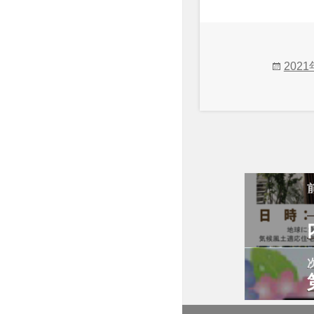
投
202
稿
日:
投
稿
ナ
ビ
ゲ
ー
シ
ョ
稿
ン