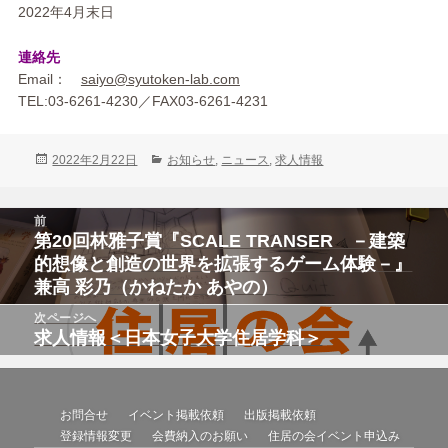
2022年4月末日
連絡先
Email：
saiyo@syutoken-lab.com
TEL:03-62
61-4230／FAX03-6261-4231
投
カ
2022年2月22日
お知らせ
,
ニュース
,
求人情報
稿
テ
日:
ゴ
投
リ
前
稿
ー
第20回林雅子賞『SCALE TRANSER －建築
前
ナ
ビ
の
的想像と創造の世界を拡張するゲーム体験－』
ゲ
投
兼高 彩乃（かねたか あやの）
ー
シ
稿:
次ページへ
ョ
ン
求人情報＜日本女子大学住居学科＞
次
の
投
稿:
お問合せ
イベント掲載依頼
出版掲載依頼
登録情報変更
会費納入のお願い
住居の会イベント申込み