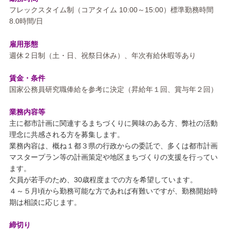
フレックスタイム制（コアタイム 10:00～15:00）標準勤務時間
8.0時間/日
雇用形態
週休２日制（土・日、祝祭日休み）、年次有給休暇等あり
賃金・条件
国家公務員研究職俸給を参考に決定（昇給年１回、賞与年２回）
業務内容等
主に都市計画に関連するまちづくりに興味のある方、弊社の活動
理
念に共感される方を募集します。
業務内容は、概ね１都３県の行政からの委託で、多くは都市計画
マ
スタープラン等の計画策定や地区まちづくりの支援を行ってい
ます
。
欠員が若手のため、30歳程度までの方を希望しています。
４～５月頃から勤務可能な方であれば有難いですが、勤務開始時
期
は相談に応じます。
締切り