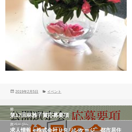
投
カ
2019年2月5日
イベント
稿
テ
日:
ゴ
投
リ
前
稿
ー
第17回林雅子賞応募要項
前
ナ
ビ
の
次ページへ
ゲ
投
ー
求人情報＜株式会社ＵＲリンケージ 都市居住
次