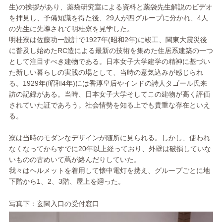
生)の挨拶があり、薬袋研究室による資料と薬袋先生解説のビデオ
を拝見し、予備知識を得た後、29人が四グループに分かれ、4人
の先生に先導されて明桂寮を見学した。
明桂寮は佐藤功一設計で1927年(昭和2年)に竣工、関東大震災後
に普及し始めたRC造による最新の技術を集めた住居系建築の一つ
として注目すべき建物である。日本女子大学建学の精神に基づい
た新しい暮らしの実践の場として、当時の意気込みが感じられ
る。1929年(昭和4年)には香淳皇后やインドの詩人タゴール氏来
訪の記録がある。当時、日本女子大学そしてこの建物が高く評価
されていた証であろう。社会情勢を知る上でも貴重な存在といえ
る。
寮は当時のモダンなデザインが随所に見られる。しかし、使われ
なくなってからすでに20年以上経っており、外壁は破損していな
いものの古めいて蔦が絡んだりしていた。
我々はヘルメットを着用して懐中電灯を携え、グループごとに地
下階から1、2、3階、屋上を廻った。
写真下：玄関入口の受付窓口