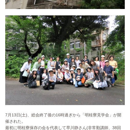
7月13日(土)、総会終了後の16時過ぎから「明桂寮見学会」が開
催された。
最初に明桂寮保存の会を代表して早川静さん(非常勤講師、38回