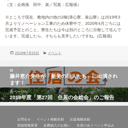
（文：企画係 田中、泉／写真：広報係）
※ところで現在、敷地内の他の2棟(潜心寮、泉山寮）は2019年3
月よりリノベーション工事のため休寮中で、2020年4月ごろには
完成予定とのこと。寮生たちは今は別のところに分散して住んで
います。完成したら、そちらも見学したいですね。(広報係)
投
カ
2019年7月25日
イベント
稿
テ
日:
ゴ
投
リ
前
稿
ー
藤井恵介先生が「新美の巨人たち」に出演され
前
ナ
ビ
の
ます！
ゲ
投
ー
次ページへ
シ
稿:
2019年度「第27回 住居の会総会」のご報告
次
ョ
ン
の
投
稿:
お問合せ
イベント掲載依頼
出版掲載依頼
登録情報変更
会費納入のお願い
住居の会イベント申込み