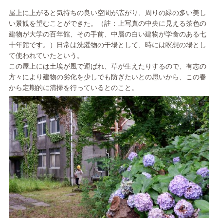
屋上に上がると気持ちの良い空間が広がり、周りの緑の多い美し
い景観を望むことができた。（註：上写真の中央に見える茶色の
建物が大学の百年館、その手前、中層の白い建物が学食のある七
十年館です。）日常は洗濯物の干場として、時には瞑想の場とし
て使われていたという。
この屋上には土埃が風で運ばれ、草が生えたりするので、有志の
方々により建物の劣化を少しでも防ぎたいとの思いから、この春
から定期的に清掃を行っているとのこと。