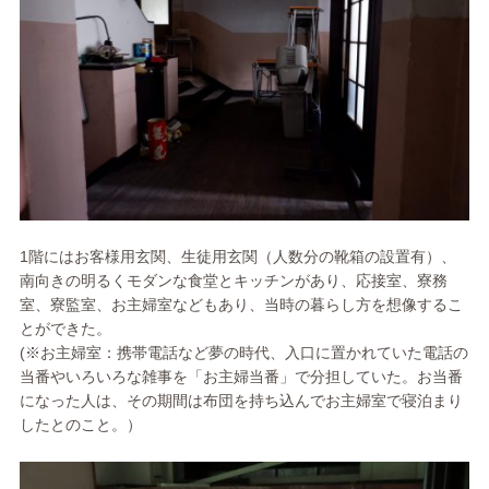
1階にはお客様用玄関、生徒用玄関（人数分の靴箱の設置有）、
南向きの明るくモダンな食堂とキッチンがあり、応接室、寮務
室、寮監室、お主婦室などもあり、当時の暮らし方を想像するこ
とができた。
(※お主婦室：携帯電話など夢の時代、入口に置かれていた電話の
当番やいろいろな雑事を「お主婦当番」で分担していた。お当番
になった人は、その期間は布団を持ち込んでお主婦室で寝泊まり
したとのこと。）