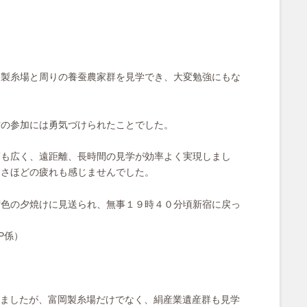
岡製糸場と周りの養蚕農家群を見学でき、大変勉強にもな
方の参加には勇気づけられたことでした。
層も広く、遠距離、長時間の見学が効率よく実現しまし
、さほどの疲れも感じませんでした。
茜色の夕焼けに見送られ、無事１９時４０分頃新宿に戻っ
P係）
ましたが、富岡製⽷場だけでなく、絹産業遺産群も⾒学