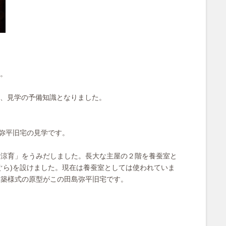
。
、見学の予備知識となりました。
島弥平旧宅の見学です。
清涼育」をうみだしました。長大な主屋の２階を養蚕室と
ぐら)を設けました。現在は養蚕室としては使われていま
建築様式の原型がこの田島弥平旧宅です。