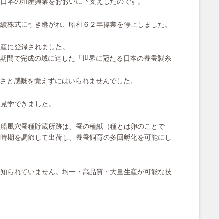
、日本の殖産興業をおおいに下支えしたのです。
紡績株式に引き継がれ、昭和６２年操業を停止しました。
遺産に登録されました。
期間で完成の域に達した「世界に冠たる日本の養蚕製糸
さと感慨を覚えずにはいられませんでした。
も見学できました。
荒船風穴蚕種貯蔵所跡は、蚕の種紙（種とは卵のことで
の時期を調節して出荷し、養蚕飼育の多回孵化を可能にし
り知られていません。均一・高品質・大量生産が可能な技