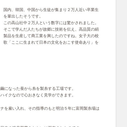
国内、韓国、中国から生徒が集まり２万人近い卒業生
を輩出したそうです。
この高山社中２万人という数字には驚かされました。
そこで学んだ人たちが故郷に技術を伝え、高品質の絹
製品を生産して商工業を興したのですね。女子大の校
歌「ここに生まれて日本の文化をおこす使命あり」を
。繭になった蚕から糸を製糸する工場です。
スハイクなので心おきなく見学ができます。
ュナを雇い入れ、その指導のもと明治５年に富岡製糸場は