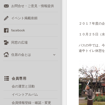
お問合せ・ご意見・情報提供
イベント掲載依頼
２０１７年度の企
facebook
１０月２５日（水
同窓の広場
バスの中では、今
途中トイレ休憩を
サ
住居の会とは
ブ
メ
ニ
ュ
ー
会員専用
を
会の運営と活動
展
開
イベントアルバム
会員情報登録・確認・変更