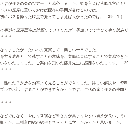
さすが住居の会のツアー︕と感⼼しました。欲を⾔えば荒船⾵⽳にも⾏
バスの座席に置いておけば配布の⼿間が省けるのでは。
初にバスを降りた時点で撮ってしまえば良かったのでは。（39回生）
の事前の座席配布は計画していましたが、手違いでできなく申し訳あり
＊＊＊
なりましたが、たいへん充実して、楽しい⼀⽇でした。
を世界遺産として残すことの意味を、実際に⽬にすることで実感できた
いをいたしました。ご案内を頂いた藤井先⽣に感謝をいたします。（2
＊＊＊
、離れた３か所を効率よく⾒ることができました。詳しい解説や、資料
ブルでお話しすることができて良かったです。年代の違う住居の仲間と
＊＊＊
などではなく、やはり新宿など皆さんが集まりやすい場所が良いように
取った、上州富岡駅の駅舎もちらっと⾒学したかったと思いました。（