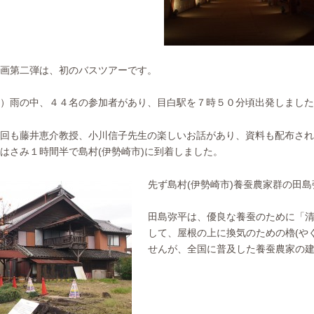
画第二弾は、初のバスツアーです。
）雨の中、４４名の参加者があり、目白駅を７時５０分頃出発しました
回も藤井恵介教授、小川信子先生の楽しいお話があり、資料も配布され
はさみ１時間半で島村(伊勢崎市)に到着しました。
先ず島村(伊勢崎市)養蚕農家群の田
田島弥平は、優良な養蚕のために「
して、屋根の上に換気のための櫓(や
せんが、全国に普及した養蚕農家の