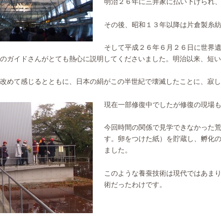
明治２６年に三井家に払い下げられ
その後、昭和１３年以降は片倉製糸
そして平成２６年６月２６日に世界
のガイドさんがとても熱心に説明してくださいました。明治以来、短い
改めて感じるとともに、日本の絹がこの半世紀で壊滅したことに、寂し
現在一部修復中でしたが修復の現場
今回時間の関係で見学できなかった
す。卵をつけた紙）を貯蔵し、孵化
ました。
このような養蚕技術は現代ではあま
術だったわけです。