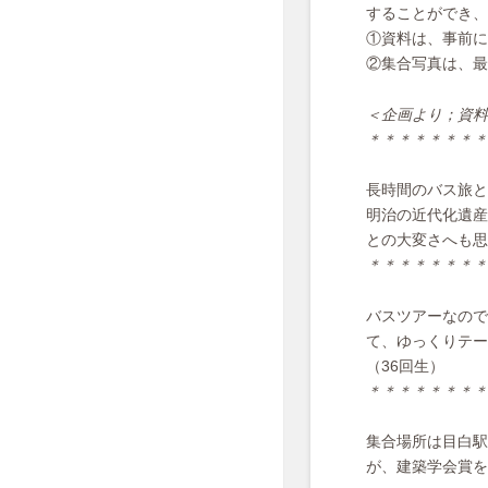
することができ、
①資料は、事前に
②集合写真は、最
＜企画より；資料
＊＊＊＊＊＊＊＊
⻑時間のバス旅と
明治の近代化遺産
との⼤変さへも思
＊＊＊＊＊＊＊＊
バスツアーなので
て、ゆっくりテー
（36回生）
＊＊＊＊＊＊＊＊
集合場所は⽬⽩駅
が、建築学会賞を