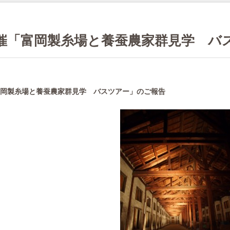
催「富岡製糸場と養蚕農家群見学 バ
岡製糸場と養蚕農家群見学 バスツアー」のご報告