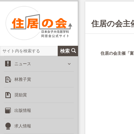
住居の会主
サ
検索
住居の会主催「富
イ
サ
ト
ニュース
ブ
内
メ
を
林雅子賞
ニ
検
ュ
索
ー
奨励賞
を
展
出版情報
開
求人情報