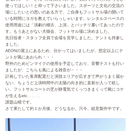
使ってほしい！と仰って下さいました。スポーツと文化の交流の
場にしたいとの思いのある方で、ご自身もフットサル場の開いて
いる時間にヨガを教えていらっしゃいます。レンタルスペースの
使用用途には「演劇の稽古、上演」とバッチリ書いてあったので
す。もうあとがない犬猫会、フットサル場に決めました。
先日役者・スタッフ全員で会場を見学しました。テントも持参し
ました。
AEONの屋上にあるため、分かってはいましたが、想定以上にテ
ントが風にあおられ・・・
野外のためピンマイクの使用を予定しており、音響テストも行い
ましたが、こちらも風による雑音が・・・
計画していた客席配置だと演技エリアが広すぎて声がうまく届か
ない、ちょうど上演時間中の太陽の向き的に直射が入って眩し
い、フットサルコートの芝が静電気でくっつきまくって靴にコケ
が生えるetc. . . . . .
課題山積です。
さて果たして約１か月後、どうなるか。只今、鋭意製作中です。