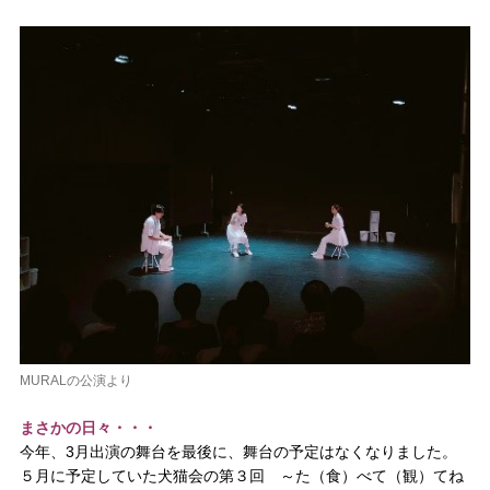
MURALの公演より
まさかの日々・・・
今年、3月出演の舞台を最後に、舞台の予定はなくなりました。
５月に予定していた犬猫会の第３回 ～た（食）べて（観）てね