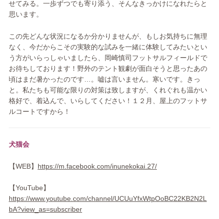
せてみる。一歩ずつでも寄り添う、そんなきっかけになれたらと
思います。
この先どんな状況になるか分かりませんが、もしお気持ちに無理
なく、今だからこその実験的な試みを一緒に体験してみたいとい
う方がいらっしゃいましたら、岡崎慎司フットサルフィールドで
お待ちしております！野外のテント観劇が面白そうと思ったあの
頃はまだ暑かったのです…。嘘は言いません。寒いです。きっ
と。私たちも可能な限りの対策は致しますが、くれぐれも温かい
格好で、着込んで、いらしてください！１２月、屋上のフットサ
ルコートですから！
犬猫会
【WEB】
https://m.facebook.com/inunekokai.27/
【YouTube】
https://www.youtube.com/channel/UCUuYfxWtpOoBC22KB2N2L
bA?view_as=subscriber