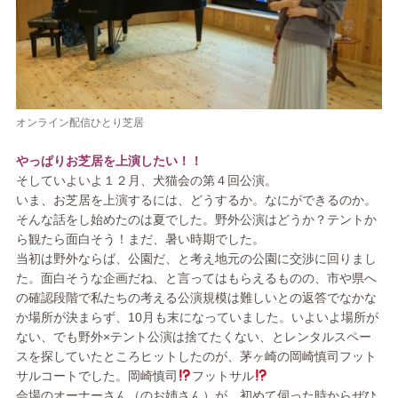
オンライン配信ひとり芝居
やっぱりお芝居を上演したい！！
そしていよいよ１２月、犬猫会の第４回公演。
いま、お芝居を上演するには、どうするか。なにができるのか。
そんな話をし始めたのは夏でした。野外公演はどうか？テントか
ら観たら面白そう！まだ、暑い時期でした。
当初は野外ならば、公園だ、と考え地元の公園に交渉に回りまし
た。面白そうな企画だね、と言ってはもらえるものの、市や県へ
の確認段階で私たちの考える公演規模は難しいとの返答でなかな
か場所が決まらず、10月も末になっていました。いよいよ場所が
ない、でも野外×テント公演は捨てたくない、とレンタルスペー
スを探していたところヒットしたのが、茅ヶ崎の岡崎慎司フット
サルコートでした。岡崎慎司
フットサル
会場のオーナーさん（のお姉さん）が、初めて伺った時からぜひ