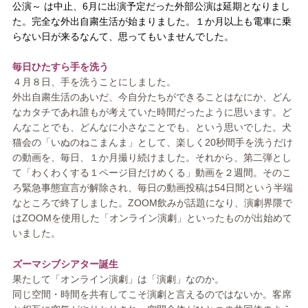
公演～ は中止、6月に出演予定だった外部公演は延期となりまし
た。完全な外出自粛生活が始まりました。１か月以上も電車に乗
らない日が来るなんて、思ってもいませんでした。
毎日ひたすら手を洗う
４月８日、手を洗うことにしました。
外出自粛生活のあいだ、今自分たちができることはなにか、どん
なカタチであれ誰もが考えていた時間だったように思います。ど
んなことでも、どんなに小さなことでも、という思いでした。犬
猫会の「いぬのねこまんま」として、楽しく20秒間手を洗うだけ
の動画を、毎日、１か月撮り続けました。それから、第二弾とし
て「わくわくする１ページ目だけめくる」動画を２週間。そのこ
ろ緊急事態宣言が解除され、毎日の動画投稿は54日間という半端
なところで終了しました。ZOOM飲みが話題になり、演劇界隈で
はZOOMを使用した「オンライン演劇」といったものが出始めて
いました。
ズーマシブシアター誕生
果たして「オンライン演劇」は「演劇」なのか。
同じ空間・時間を共有してこそ演劇と言えるのではないか。客席