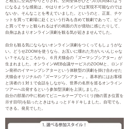
と相互に空気がやりとりされ、空間全体がひとつの共同体のよう
になるような感覚は、やはりオンラインでは実現不可能なのでは
ないか。そんなことを考えていました。というのと、正直、チケ
ットを買って劇場に赴くという行為も含めて観劇であって、ピッ
と買ってサッと観られるはずの画面の方が億劫に感じたりして、
自身はあまりオンライン演劇を観る気が起きませんでした。
自分も観る気にならないオンライン演劇をつくってもしょうがな
い。どうせZOOMを使うなら、お互いに喋れた方がいいんじゃな
い？そんなところから、６月犬猫会の『ズーマシブシアター』が
生まれました。オンラインWEB会議サービスのZOOMと、ロンド
ン発祥のイマーシブシアターという体験型の演劇を掛け合わせた
犬猫会オリジナルの『ズーマシブシアター』。基本的にはお客様
と演者の１対１で会話をしながら、世界の名所を巡るオンライン
ツアーへ出発するという参加型演劇を上演しました。
自分の部屋の中に初めてビニールテープでバミリ(物の置き位置を
示す目印)を貼ったときはちょっとドキドキしました。自宅でも、
できる。発見でした。