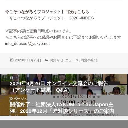
今こそつながろうプロジェクト】目次はこちら ↓
・
今こそつながろうプロジェクト 2020 -INDEX-
※記事内容は更新日時点のものです。
※こちらの記事への感想やお問合せは下記までお願いいたします
info_dousou@jyukyo.net
投
カ
2020年11月25日
お知らせ
,
ニュース
,
同窓の広場
稿
テ
日:
ゴ
投
リ
前
稿
ー
2020年9月26日 オンライン交流会のご報告
前
ナ
ビ
の
（アンケート結果、Q&A）
ゲ
投
ー
次ページへ
シ
稿:
開催終了：社団法人TAKUMI-art du Japon主
次
ョ
ン
の
催 2020年12月「匠対談シリーズ」のご案内
投
稿: