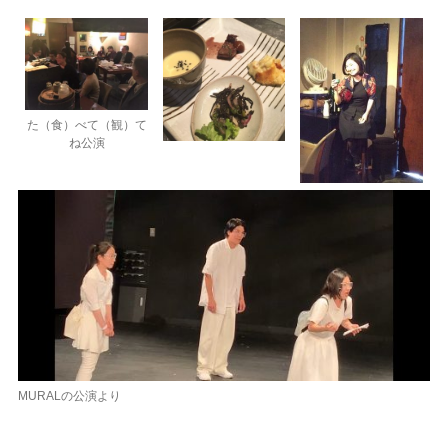
た（食）べて（観）て
ね公演
MURALの公演より