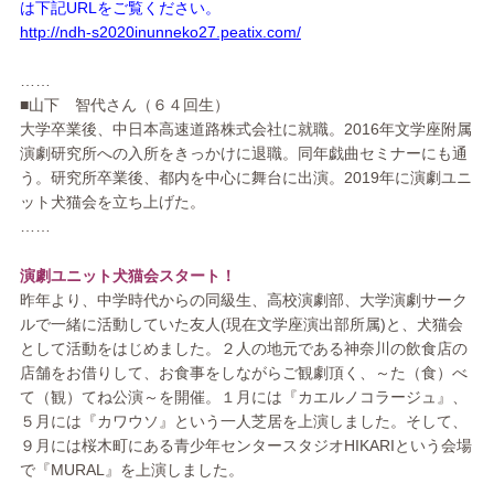
は下記URLをご覧ください。
http://ndh-s2020inunneko27.peatix.com/
……
■山下 智代さん（６４回生）
大学卒業後、中日本高速道路株式会社に就職。2016年文学座附属
演劇研究所への入所をきっかけに退職。同年戯曲セミナーにも通
う。研究所卒業後、都内を中心に舞台に出演。2019年に演劇ユニ
ット犬猫会を立ち上げた。
……
演劇ユニット犬猫会スタート！
昨年より、中学時代からの同級生、高校演劇部、大学演劇サーク
ルで一緒に活動していた友人(現在文学座演出部所属)と、犬猫会
として活動をはじめました。２人の地元である神奈川の飲食店の
店舗をお借りして、お食事をしながらご観劇頂く、～た（食）べ
て（観）てね公演～を開催。１月には『カエルノコラージュ』、
５月には『カワウソ』という一人芝居を上演しました。そして、
９月には桜木町にある青少年センタースタジオHIKARIという会場
で『MURAL』を上演しました。