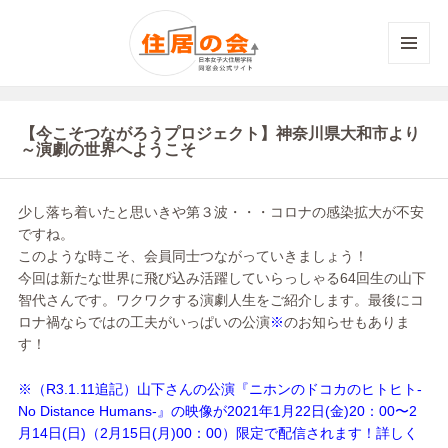
メニュ
ーとウ
ィジェ
ット
【今こそつながろうプロジェクト】神奈川県大和市より
～演劇の世界へようこそ
少し落ち着いたと思いきや第３波・・・コロナの感染拡大が不安
ですね。
このような時こそ、会員同士つながっていきましょう！
今回は新たな世界に飛び込み活躍していらっしゃる64回生の山下
智代さんです。ワクワクする演劇人生をご紹介します。最後にコ
ロナ禍ならではの工夫がいっぱいの公演
※
のお知らせもありま
す！
※（R3.1.11追記）山下さんの公演『ニホンのドコカのヒトヒト-
No Distance Humans-』の映像が2021年1月22日(金)20：00〜2
月14日(日)（
2月15日(月)00：00）限定で配信されます！詳しく