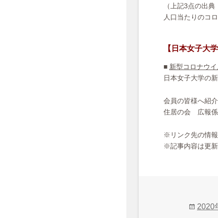
（上記3点の出典
人口当たりのコロ
【日本女子大学
■
新型コロナウイ
日本女子大学の新
会員の皆様へ紹介
住居の会 広報係 publ
※リンク先の情報
※記事内容は更
投
202
稿