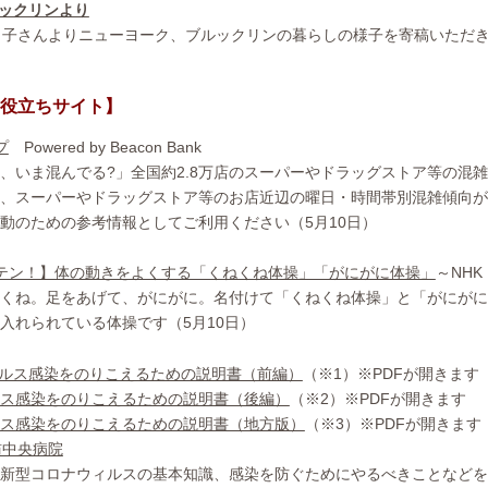
ックリンより
と子さんよりニューヨーク、ブルックリンの暮らしの様子を寄稿いただき
役立ちサイト】
プ
Powered by Beacon Bank
、いま混んでる?」全国約2.8万店のスーパーやドラッグストア等の混
、スーパーやドラッグストア等のお店近辺の曜日・時間帯別混雑傾向が
動のための参考情報としてご利用ください（5月10日）
テン！】体の動きをよくする「くねくね体操」「がにがに体操」
～NHK
くね。足をあげて、がにがに。名付けて「くねくね体操」と「がにがに
入れられている体操です（5月10日）
ルス感染をのりこえるための説明書（前編）
（※1）※PDFが開きます
ス感染をのりこえるための説明書（後編）
（※2）※PDFが開きます
ス感染をのりこえるための説明書（地方版）
（※3）※PDFが開きます
訪中央病院
新型コロナウィルスの基本知識、感染を防ぐためにやるべきことなどを