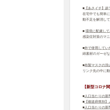
■
【あさイチ】超
在宅中でも簡単に
動不足を解消して
■
環境に配慮して
感染症対策のマニ
■
外で使用してい
綿素材のガーゼな
■
布製マスクの洗
リンク先の中に動
【新型コロナ関
■
人口当たりの新
■
【都道府県別】
■
人口当たりの新