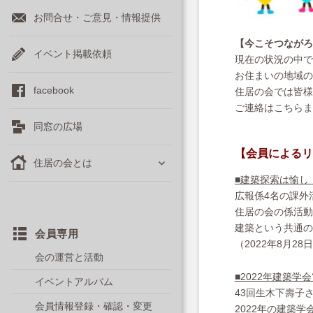
お問合せ・ご意見・情報提供
【今こそつながろ
イベント掲載依頼
現在の状況の中で
お住まいの地域の
facebook
住居の会では皆様
ご連絡はこちらまで ⇒
同窓の広場
【会員によるリ
サ
住居の会とは
ブ
■建築探索は愉し
メ
広報係4名の課外
ニ
住居の会の係活動
ュ
建築という共通の
ー
会員専用
（2022年8月28
を
会の運営と活動
展
開
■2022年建築
イベントアルバム
43回生木下壽子
会員情報登録・確認・変更
2022年の建築