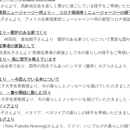
子さんより、高齢化社会を楽しく豊かに過ごしている様子をご寄稿いただ
東部ニュージャージー州より～ コロナ禍渦巻くニュージャージーの様
紀子さんより、アメリカ合衆国東部ニュージャージー州の新型コロナ感
）
より～暖炉のある家づくり
 46回生 倉知順子さんより 暖炉のある家づくりについて豊富な図や
従事者の家族として
生 吉貴礼子さんより 医療従事者の家族として今の暮らしの様子をご寄稿い
より～ 孫に習字を教えています
の会会長であり、図学の先生でもあったシマダ（藤井）カズコさんより、
より ～今読んでいる本について
女子大学名誉教授より、今の暮らしとメッセージを届けていただきました
り ～書や墨絵に勤しむ日々
子大学名誉教授より、今の暮らしとメッセージを届けていただきました（
ツィアより
美子さんより、イタリア、ベネツイアの暮らしの様子を寄稿いただきまし
ルグより
（Yoko Fukuda-Noennig)さんより、ドイツ、ハンブルグの暮らし