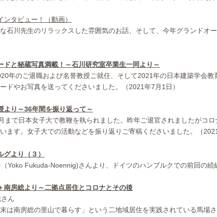
インタビュー！（動画）
な石川先生のリラックスした雰囲気のお話、そして、今年グランドオープ
ードと秘蔵写真満載！～石川研究室卒業生一同より～
020年のご退職および名誉教授ご就任、そして2021年の日本建築学会
ードやお写真を送ってくださいました。（2021年7月1日）
授より～36年間を振り返って～
20年3月まで日本女子大で教鞭を執られました。昨年ご退官されましたが
います。女子大での活動などを振り返りご寄稿くださいました。（2021
ルグより（３）
（Yoko Fukuda-Noennig)さんより、ドイツのハンブルクでの前
＋南房総より～二拠点居住とコロナとその後
織さん
末は南房総の里山で暮らす」という二地域居住を実践されている馬場さ