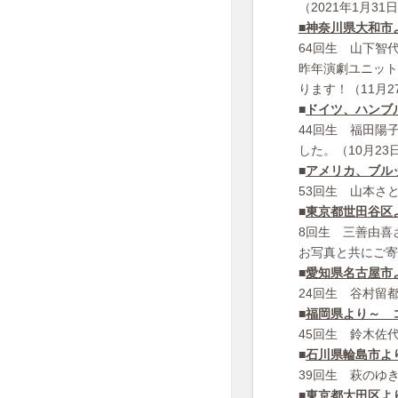
（2021年1月31
■神奈川県大和市
64回生 山下智
昨年演劇ユニット
ります！（11月2
■
ドイツ、ハンブ
44回生 福田陽子
した。（10月23
■
アメリカ、ブル
53回生 山本さ
■
東京都世田谷区
8回生 三善由喜
お写真と共にご寄
■
愛知県名古屋市
24回生 谷村留
■
福岡県より～ 
45回生 鈴木佐
■
石川県輪島市よ
39回生 萩のゆ
■
東京都大田区よ