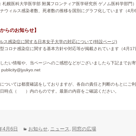
：札幌医科大学医学部 附属フロンティア医学研究所 ゲノム医科学部門
ナウィルス感染者数、死者数の推移を国別にグラフ化しています（4月6日
からのお知らせ】
ルス感染症に関する日本女子大学の対応について(特設ページ)
型コロナ感染症に関する基本方針や対応等が掲載されています（4月17
したい情報や、当ページへのご感想などがございましたら下記までお寄
icity@jyukyo.net
については都度確認をしておりますが、各自の責任と判断のもとにご利
新日時点（ ）内のものです。最新の内容をご確認ください。
カ
0年4月6日
お知らせ
,
ニュース
,
同窓の広場
テ