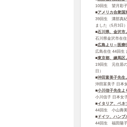
10回生 望月彩
■
アメリカ合衆国
39回生 溝部真
ました（5月3日
■
石川県、金沢市
石川県金沢市在住
■
広島より～医療
広島在住 44回
■
東京都、練馬区
19回生 元住居
日）
■
沖田富美子先生
沖田富美子 日本
■
小川信子先生よ
小川信子 日本女
■
イタリア、ベネ
44回生 小山壽
■
ドイツ、ハンブ
44回生 福田陽子