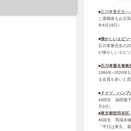
■石川孝重先生へ
ご退職後もお元気
年8月18日）
■
懐かしいエピソ
石川孝重先生の2
が懐かしいエピソ
■
石川孝重名誉教
1984年~20
る会員も多いと思
■
ドイツ、ハンブ
44回生 福田陽子
月3日）
■東京都世田谷区
46回生 馬場未
「平日は東京、週