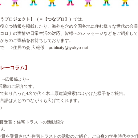
うプロジェクト】（＝【つなプロ】）
では、
役立つ情報を掲載したり、海外を含め全国各地に住む様々な世代の会員
コロナの実情や日常生活の対応、皆様へのメッセージなどをご紹介して
からのご寄稿をお待ちしております。
住居の会 広報係 publicity@jyukyo.net
レーコラム】
 ~広報係より~
活動のご紹介です。
で知り合った4名で代々木上原建築探索に出かけた様子をご報告。
言語は人とのつながりも広げてくれます。
日）
学会賞受賞：住宅トラストの活動紹介
さん
学会賞を受賞された住宅トラストの活動のご紹介、ご自身の学生時代やお仕