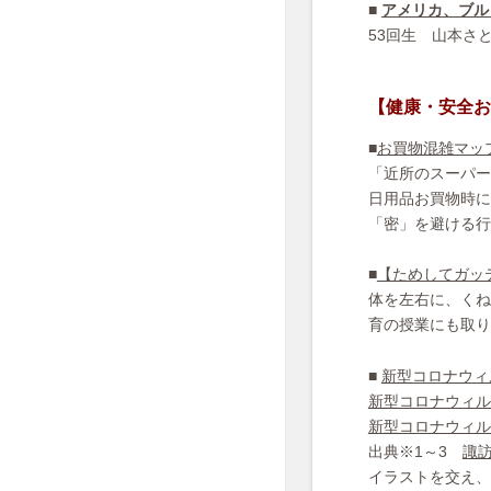
■
アメリカ、ブル
53回生 山本さ
【健康・安全お
■
お買物混雑マッ
「近所のスーパー
日用品お買物時に
「密」を避ける行
■
【ためしてガッ
体を左右に、くね
育の授業にも取り
■
新型コロナウィ
新型コロナウィル
新型コロナウィル
出典※1～3
諏
イラストを交え、