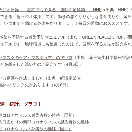
ラジオ体操～ 在宅でもできる！運動不足解消！～NHK
（出典：NHK）
できる「超ラジオ体操」です。動きの悪くなりがちな背骨周りや、肩甲
、いつまでも動ける身体を作りましょう！毎日の運動におススメです。（
感染を予防する感染予防マニュアル
（出典：GREENPEACE)※PDFが
ュアルです。地球環境にも配慮した方法で、健康を守る方法が紹介され
たマスクのケア～マスク（布）の洗い方
（出典：花王衛生科学情報特設
どを想定した洗い方のご紹介です（4月6日）
い方動画を作成しました
（出典：経済産業省）
画へのリンク先があります（4月6日）
連 統計、グラフ】
型コロナウィルス感染者数の推移（国別）
人口当たりの新型コロナウィルス感染者数の推移
型コロナウィルス死者数の推移（国別）