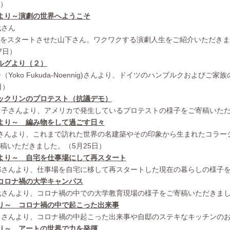
日）
より～演劇の世界へようこそ
代さん
をスタートさせた山下さん。ワクワクする演劇人生をご紹介いただきま
7日）
ルグより（２）
（Yoko Fukuda-Noennig)さんより、ドイツのハンブルクおよび
日）
ックリンのプロテスト（抗議デモ）
と子さんより、アメリカで発生しているプロテストの様子をご寄稿いただ
より～ 編み物をして過ごす日々
さんより、これまで訪れた世界の名建築やその印象から生まれたコラー
稿いただきました。（5月25日）
より～ 自宅を仕事場にして再スタート
都さんより、仕事場を自宅に移して再スタートした現在の暮らしの様子を
コロナ禍の大学キャンパス
代さんより、コロナ禍の中での大学教育現場の様子をご寄稿いただきまし
り～ コロナ禍の中で起こった出来事
きさんより、コロナ禍の中起こった出来事や自邸のステキなキッチンのお
り～ アートの世界で力を発揮